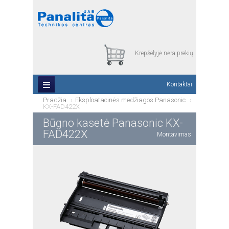
Krepšelyjė nėra prekių
Kontaktai
Pradžia
Eksploatacinės medžiagos Panasonic
KX-FAD422X
Būgno kasetė Panasonic KX-
FAD422X
Montavimas