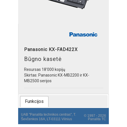
Panasonic KX-FAD422X
Būgno kasetė
Resursas 18'000 kopijų
Skirtas: Panasonic KX-MB2200 ir KX-
MB2500 serijos
Funkcijos
UAB "Panalita technikos centras", T.
© 1997 - 2026
Ševčenkos 16A, LT-03111 Vilnius
Panalita TC