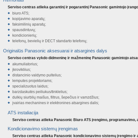
Serviso centras atlieka garantinį ir pogarantinį Panasonic gamintojo įran
biuro ATS;
kopijavimo aparatų;
faksimilinių aparatų;
spausdintuvų;
kondicionierių;
telefonų, bevielių ir DECT standarto telefonų;
Originalūs Panasonic aksesuarai ir atsarginės dalys
Serviso centras vykdo didmeninę ir mažmeninę Panasonic gamintojo atsarg
akumuliatorius;
įkrovikliius;
distancinio valdymo pultelius;
lemputes projektoriams;
specializuotus laidus;
barzdaskutės peiliukus/tinklelius;
dulkių siurblių maišus, filtrus, šepečius ir vamzdžius;
įvairias mechanines ir elektronines atsargines dalis;
ATS instaliacija
Serviso centras atlieka Panasonic Biuro ATS įrengimo, programavimo, apt
Kondicionavimo sistemų įrengimas
Serviso centras atlieka Panasonic kondicionavimo sistemų įrengimo ir