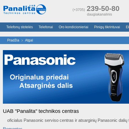
239-50-80
(+3705)
daugiakanalinis
Telefonų stotelės
Telefonai
Oro kondicionieriai
Pinigų tikrintuvai
E
Pradžia
Atgal
UAB "Panalita" technikos centras
oficialus Panasonic serviso centras ir atsarginių Panasonic dalių
Remontas