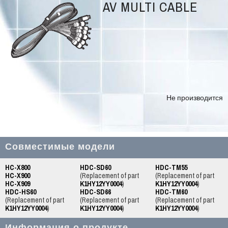
AV MULTI CABLE
Не производится
Совместимые модели
HC-X800
HDC-SD60
HDC-TM55
HC-X900
(Replacement of part
(Replacement of part
HC-X909
K1HY12YY0004
)
K1HY12YY0004
)
HDC-HS60
HDC-SD66
HDC-TM60
(Replacement of part
(Replacement of part
(Replacement of part
K1HY12YY0004
)
K1HY12YY0004
)
K1HY12YY0004
)
Информация о продукте