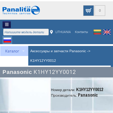
0
LITHUANIA
Контакты
Аксессуары и запчасти Panasonic
->
Каталог
K1HY12YY0012
Panasonic
K1HY12YY0012
K1HY12YY0012
Номер детали:
Panasonic
Производитель: