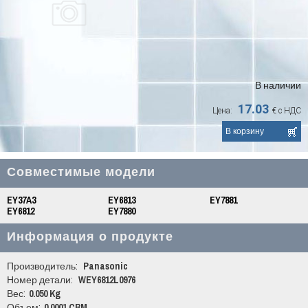
В наличии
17.03
Цена:
€
с НДС
Совместимые модели
EY37A3
EY6813
EY7881
EY6812
EY7880
Информация о продукте
Производитель:
Panasonic
Номер детали:
WEY6812L0976
Вес:
0.050 Kg
Объем:
0.0001 CBM