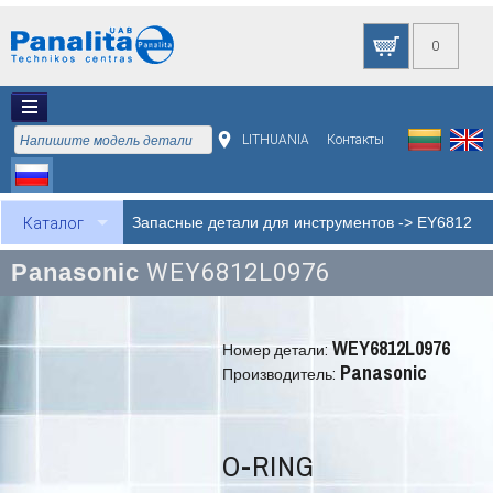
0
LITHUANIA
Контакты
Запасные детали для инструментов
->
EY6812
Каталог
Panasonic
WEY6812L0976
WEY6812L0976
Номер детали:
Panasonic
Производитель:
O-RING