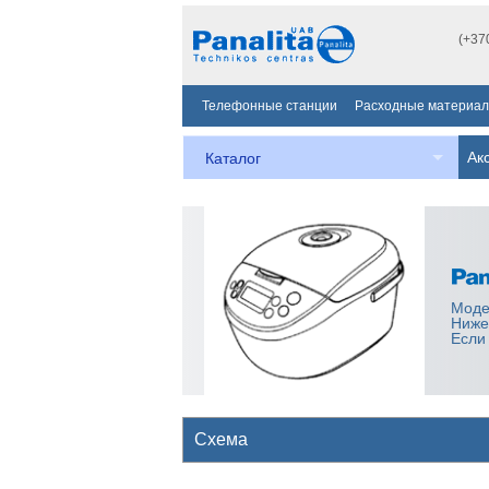
(+37
Телефонные станции
Расходные материа
Ак
Каталог
Моде
Ниже
Если
Схема