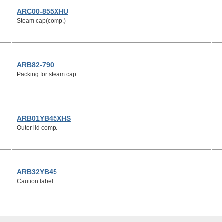
ARC00-855XHU
Steam cap(comp.)
ARB82-790
Packing for steam cap
ARB01YB45XHS
Outer lid comp.
ARB32YB45
Caution label