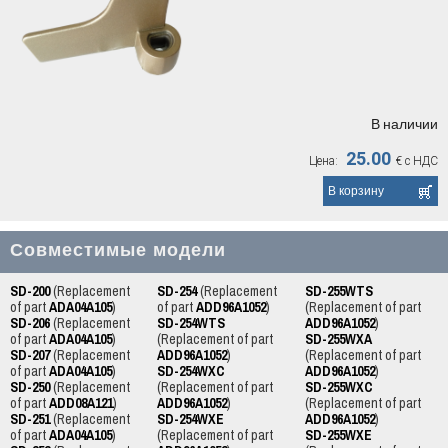
В наличии
25.00
Цена:
€
с НДС
Совместимые модели
SD-200
(Replacement
SD-254
(Replacement
SD-255WTS
of part
ADA04A105
)
of part
ADD96A1052
)
(Replacement of part
SD-206
(Replacement
SD-254WTS
ADD96A1052
)
of part
ADA04A105
)
(Replacement of part
SD-255WXA
SD-207
(Replacement
ADD96A1052
)
(Replacement of part
of part
ADA04A105
)
SD-254WXC
ADD96A1052
)
SD-250
(Replacement
(Replacement of part
SD-255WXC
of part
ADD08A121
)
ADD96A1052
)
(Replacement of part
SD-251
(Replacement
SD-254WXE
ADD96A1052
)
of part
ADA04A105
)
(Replacement of part
SD-255WXE