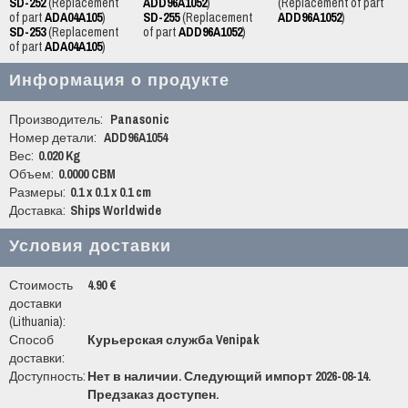
SD-252
(Replacement
ADD96A1052
)
(Replacement of part
of part
ADA04A105
)
SD-255
(Replacement
ADD96A1052
)
SD-253
(Replacement
of part
ADD96A1052
)
of part
ADA04A105
)
Информация о продукте
Производитель:
Panasonic
Номер детали:
ADD96A1054
Вес:
0.020 Kg
Объем:
0.0000 CBM
Размеры:
0.1 x 0.1 x 0.1 cm
Доставка:
Ships Worldwide
Условия доставки
Стоимость
4.90 €
доставки
(Lithuania):
Способ
Курьерская служба Venipak
доставки:
Доступность:
Нет в наличии. Следующий импорт 2026-08-14.
Предзаказ доступен.