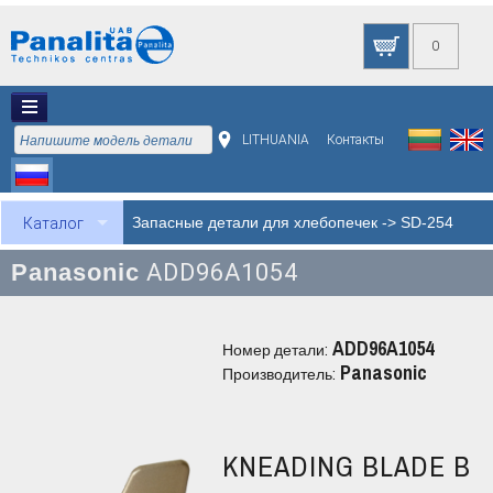
0
LITHUANIA
Контакты
Запасные детали для хлебопечек
->
SD-254
Каталог
Panasonic
ADD96A1054
ADD96A1054
Номер детали:
Panasonic
Производитель:
KNEADING BLADE B