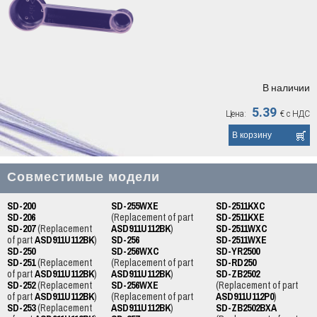
В наличии
5.39
Цена:
€
с НДС
Совместимые модели
SD-200
SD-255WXE
SD-2511KXC
SD-206
(Replacement of part
SD-2511KXE
SD-207
(Replacement
ASD911U112BK
)
SD-2511WXC
of part
ASD911U112BK
)
SD-256
SD-2511WXE
SD-250
SD-256WXC
SD-YR2500
SD-251
(Replacement
(Replacement of part
SD-RD250
of part
ASD911U112BK
)
ASD911U112BK
)
SD-ZB2502
SD-252
(Replacement
SD-256WXE
(Replacement of part
of part
ASD911U112BK
)
(Replacement of part
ASD911U112P0
)
SD-253
(Replacement
ASD911U112BK
)
SD-ZB2502BXA