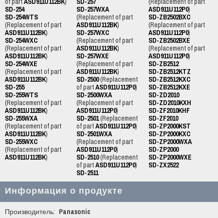
of part
ASD911U112BK
)
SD-257
(Replacement of part
SD-254
SD-257WXA
ASD911U112P0
)
SD-254WTS
(Replacement of part
SD-ZB2502BXC
(Replacement of part
ASD911U112BK
)
(Replacement of part
ASD911U112BK
)
SD-257WXC
ASD911U112P0
)
SD-254WXC
(Replacement of part
SD-ZB2502BXE
(Replacement of part
ASD911U112BK
)
(Replacement of part
ASD911U112BK
)
SD-257WXE
ASD911U112P0
)
SD-254WXE
(Replacement of part
SD-ZB2512
(Replacement of part
ASD911U112BK
)
SD-ZB2512KTZ
ASD911U112BK
)
SD-2500
(Replacement
SD-ZB2512KXC
SD-255
of part
ASD911U112P0
)
SD-ZB2512KXE
SD-255WTS
SD-2500WXA
SD-ZD2010
(Replacement of part
(Replacement of part
SD-ZD2010KXH
ASD911U112BK
)
ASD911U112P0
)
SD-ZF2010KHF
SD-255WXA
SD-2501
(Replacement
SD-ZF2010
(Replacement of part
of part
ASD911U112P0
)
SD-ZP2000KST
ASD911U112BK
)
SD-2501WXA
SD-ZP2000KXC
SD-255WXC
(Replacement of part
SD-ZP2000WXA
(Replacement of part
ASD911U112P0
)
SD-ZP2000
ASD911U112BK
)
SD-2510
(Replacement
SD-ZP2000WXE
of part
ASD911U112P0
)
SD-ZX2522
SD-2511
Информация о продукте
Производитель:
Panasonic