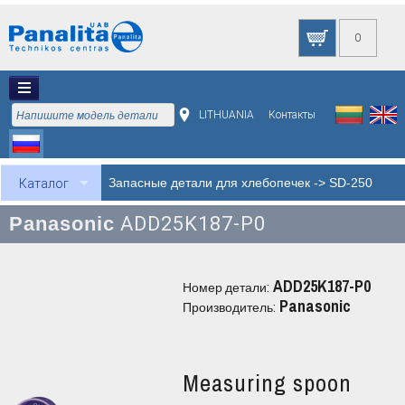
0
LITHUANIA
Контакты
Запасные детали для хлебопечек
->
SD-250
Каталог
Panasonic
ADD25K187-P0
ADD25K187-P0
Номер детали:
Panasonic
Производитель:
Measuring spoon