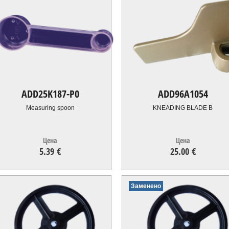
ADD25K187-P0
ADD96A1054
Measuring spoon
KNEADING BLADE B
Цена
Цена
5.39 €
25.00 €
5.39
€
25.00
€
Заменено