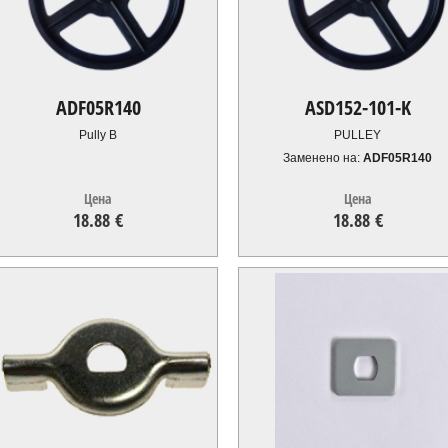
ADF05R140
ASD152-101-K
Pully B
PULLEY
Заменено на:
ADF05R140
Цена
Цена
18.88 €
18.88 €
18.88
€
18.88
€