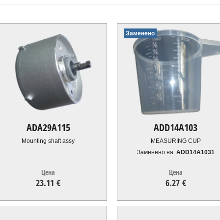
Заменено
ADA29A115
ADD14A103
Mounting shaft assy
MEASURING CUP
Заменено на:
ADD14A1031
Цена
Цена
23.11 €
6.27 €
23.11
€
6.27
€