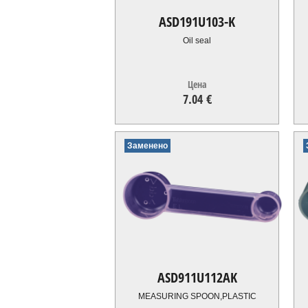
ASD191U103-K
Oil seal
Цена
7.04 €
7.04
€
Заменено
ASD911U112AK
MEASURING SPOON,PLASTIC