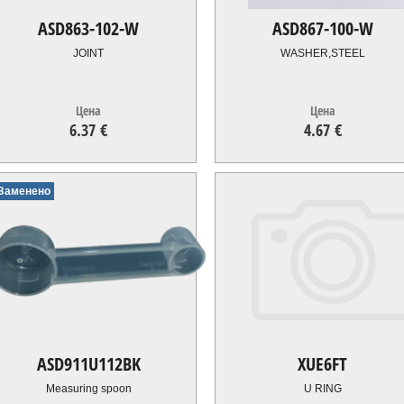
ASD863-102-W
ASD867-100-W
JOINT
WASHER,STEEL
Цена
Цена
6.37 €
4.67 €
6.37
€
4.67
€
Заменено
ASD911U112BK
XUE6FT
Measuring spoon
U RING