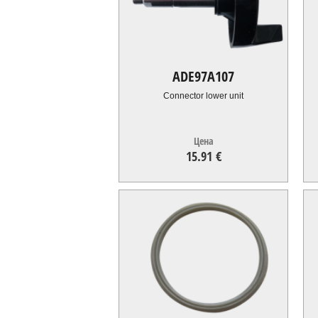
ADE97A107
Connector lower unit
Цена
15.91 €
15.91
€