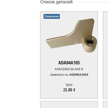
Список деталей
Заменено
ADA04A105
KNEADING BLADE B
Заменено на:
ADD96A1054
Цена
25.00 €
25.00
€