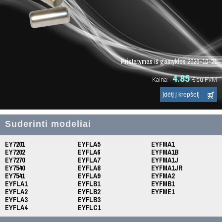
Pristatymas iš gamyklos 2026-10-21
4.85
Kaina:
€
su PVM
Suderinti modeliai
EY7201
EYFLA5
EYFMA1
EY7202
EYFLA6
EYFMA1B
EY7270
EYFLA7
EYFMA1J
EY7540
EYFLA8
EYFMA1JR
EY7541
EYFLA9
EYFMA2
EYFLA1
EYFLB1
EYFMB1
EYFLA2
EYFLB2
EYFME1
EYFLA3
EYFLB3
EYFLA4
EYFLC1