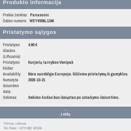
Produkto informacija
Prekės ženklas:
Panasonic
Dalies numeris:
WEY6506L1346
Pristatymo sąlygos
Pristatymo
4.90 €
išlaidos
(Lithuania):
Pristatymo
Kurjerių tarnybos Venipak
būdas:
Availability:
Nėra sandėlyje Europoje. Siūlome pristatymą iš gamyklos.
Numatyta
2026-10-21
išsiuntimo
data:
Sekimas:
Sekimo kodas bus išsiųstas po užsakymo išsiuntimo.
Į viršų
Vilnius, Lietuva
Tel./Faks.: +370 682 43506