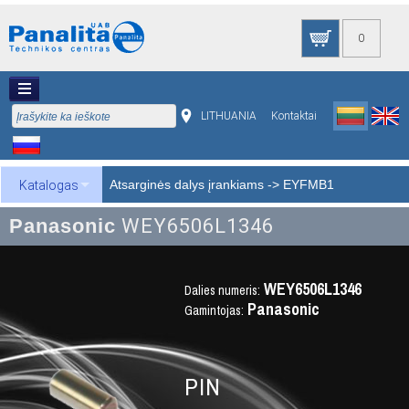
0
LITHUANIA
Kontaktai
Atsarginės dalys įrankiams
->
EYFMB1
Katalogas
Panasonic
WEY6506L1346
WEY6506L1346
Dalies numeris:
Panasonic
Gamintojas:
PIN