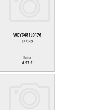
WEY6481L0176
SPRING
Kaina
4.93 €
4.93
€