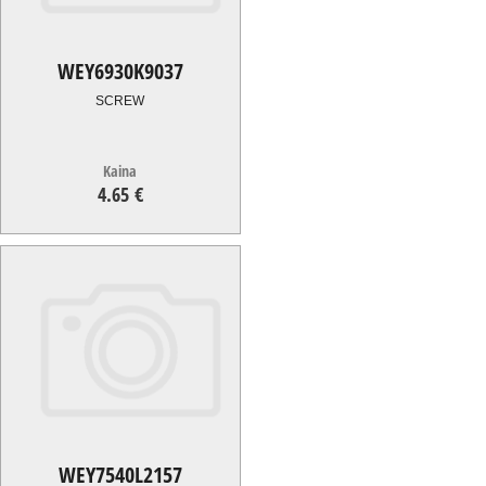
WEY6930K9037
SCREW
Kaina
4.65 €
4.65
€
WEY7540L2157