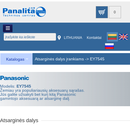
0
LITHUANIA
Kontaktai
Atsarginės dalys įrankiams
->
EY7545
Katalogas
Modelis:
EY7545
Žemiau yra populiariausių aksesuarų sąrašas.
Jūs galite užsakyti bet kurį kitą Panasonic
gamintojo aksesuarą ar atsarginę dalį.
Atsarginės dalys