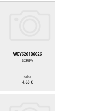
WEY6261B6026
SCREW
Kaina
4.63 €
4.63
€