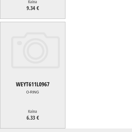
Kaina
9.34 €
9.34
€
WEYT611L0967
O-RING
Kaina
6.33 €
6.33
€