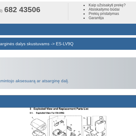
Kaip užsisakyti prekę?
682 43506
Atsiskaitymo būdai
0)
Prekių pristatymas
Garantija
arginės dalys skustuvams
->
ES-LV9Q
amintojo aksesuarą ar atsarginę dalį.