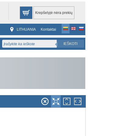
Krepšelyjė nėra prekių
LITHUANIA
Kontaktai
IEŠKOTI