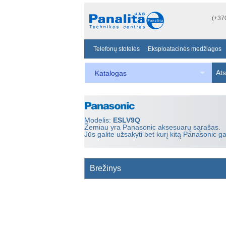
(+37
Telefonų stotelės
Eksploatacinės medžiagos
Ats
Katalogas
Modelis:
ESLV9Q
Žemiau yra Panasonic aksesuarų sąrašas.
Jūs galite užsakyti bet kurį kitą Panasonic g
Brežinys