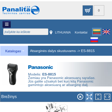
0
LITHUANIA
Kontaktai
Atsarginės dalys skustuvams
->
ES-8815
Katalogas
Modelis:
ES-8815
Žemiau yra Panasonic aksesuarų sąrašas.
Jūs galite užsakyti bet kurį kitą Panasonic
gamintojo aksesuarą ar atsarginę dalį.
Brežinys