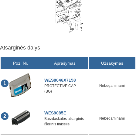
Atsarginės dalys
Poz. Nr.
Aprašymas
Užsakymas
WES8046X7158
1
Nebegaminami
PROTECTIVE CAP
(BG)
WES9085E
2
Nebegaminami
Barzdaskutės atsarginis
išorinis tinklelis