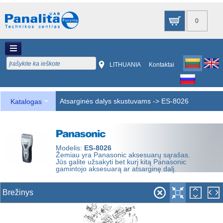
0
LITHUANIA
Kontaktai
Atsarginės dalys skustuvams
->
ES-8026
Katalogas
Modelis:
ES-8026
Žemiau yra Panasonic aksesuarų sąrašas.
Jūs galite užsakyti bet kurį kitą Panasonic
gamintojo aksesuarą ar atsarginę dalį.
Brežinys