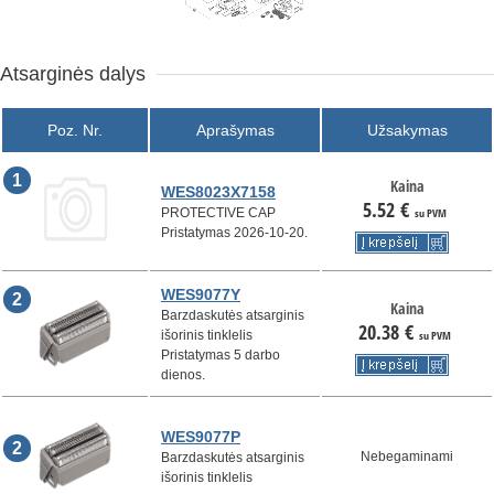
Atsarginės dalys
Poz. Nr.
Aprašymas
Užsakymas
1
Kaina
WES8023X7158
5.52
€
PROTECTIVE CAP
su PVM
Pristatymas 2026-10-20.
WES9077Y
2
Kaina
Barzdaskutės atsarginis
20.38
€
išorinis tinklelis
su PVM
Pristatymas 5 darbo
dienos.
WES9077P
2
Nebegaminami
Barzdaskutės atsarginis
išorinis tinklelis