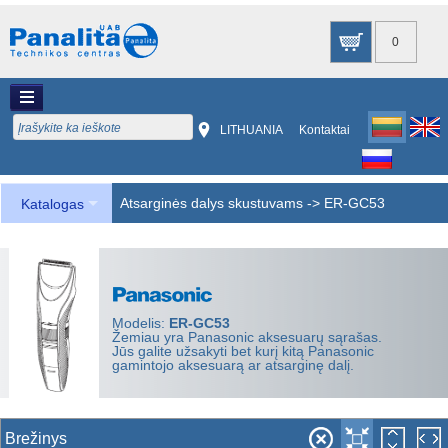
0
LITHUANIA
Kontaktai
Atsarginės dalys skustuvams
->
ER-GC53
Katalogas
Modelis:
ER-GC53
Žemiau yra Panasonic aksesuarų sąrašas.
Jūs galite užsakyti bet kurį kitą Panasonic
gamintojo aksesuarą ar atsarginę dalį.
Brežinys