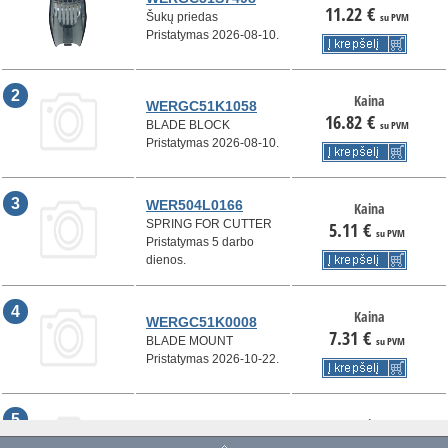
11.22
€
Šukų priedas
su PVM
Pristatymas 2026-08-10.
2
Kaina
WERGC51K1058
16.82
€
BLADE BLOCK
su PVM
Pristatymas 2026-08-10.
3
WER504L0166
Kaina
SPRING FOR CUTTER
5.11
€
su PVM
Pristatymas 5 darbo
dienos.
4
Kaina
WERGC51K0008
7.31
€
BLADE MOUNT
su PVM
Pristatymas 2026-10-22.
5
Kaina
WERGC53K3178
9.22
€