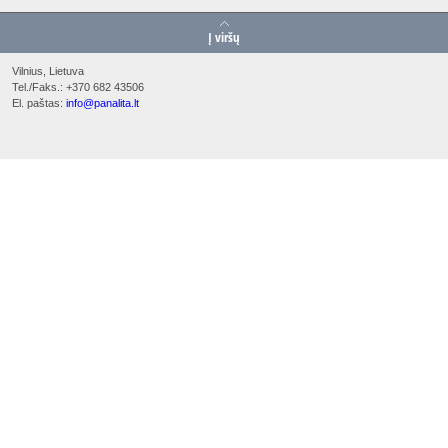
Į viršų
Vilnius, Lietuva
Tel./Faks.: +370 682 43506
El. paštas:
info@panalita.lt