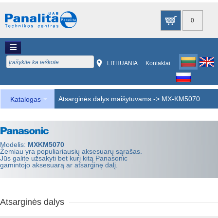
0
LITHUANIA
Kontaktai
Atsarginės dalys maišytuvams
->
MX-KM5070
Katalogas
Modelis:
MXKM5070
Žemiau yra populiariausių aksesuarų sąrašas.
Jūs galite užsakyti bet kurį kitą Panasonic
gamintojo aksesuarą ar atsarginę dalį.
Atsarginės dalys