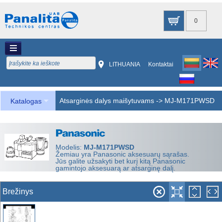
0
LITHUANIA
Kontaktai
Atsarginės dalys maišytuvams
->
MJ-M171PWSD
Katalogas
Modelis:
MJ-M171PWSD
Žemiau yra Panasonic aksesuarų sąrašas.
Jūs galite užsakyti bet kurį kitą Panasonic
gamintojo aksesuarą ar atsarginę dalį.
Brežinys