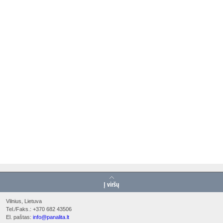
Į viršų
Vilnius, Lietuva
Tel./Faks.: +370 682 43506
El. paštas:
info@panalita.lt