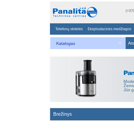
(+37
Telefonų stotelės
Eksploatacinės medžiagos
Ats
Katalogas
Mode
Žemia
Jūs g
Brežinys