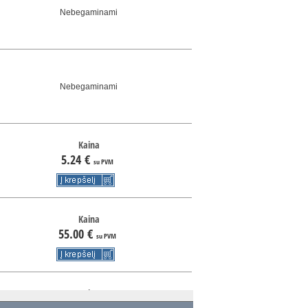
Nebegaminami
Nebegaminami
Kaina
5.24
€
su PVM
Kaina
55.00
€
su PVM
Kaina
17.98
€