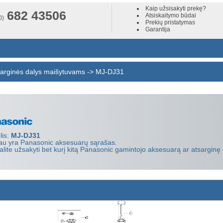
Kaip užsisakyti prekę?
682 43506
Atsiskaitymo būdai
0)
Prekių pristatymas
Garantija
arginės dalys maišytuvams
->
MJ-DJ31
lis:
MJ-DJ31
u yra Panasonic aksesuarų sąrašas.
alite užsakyti bet kurį kitą Panasonic gamintojo aksesuarą ar atsarginę 