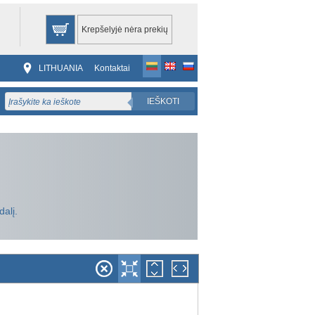
Krepšelyjė nėra prekių
LITHUANIA
Kontaktai
IEŠKOTI
dalį.