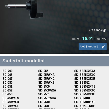
Yra sandėlyje
15.91
Kaina:
€
su PVM
Suderinti modeliai
SD-200
SD-257
SD-ZB2502BXA
SD-206
SD-257WXA
SD-ZB2502BXC
SD-207
SD-257WXC
SD-ZB2502BXE
SD-250
SD-257WXE
SD-ZB2512
SD-251
SD-2500
SD-ZB2512KTZ
SD-252
SD-2500WXA
SD-ZB2512KXC
SD-253
SD-2501
SD-ZB2512KXE
SD-254WTS
SD-2501WXA
SD-ZD2010
SD-254WXC
SD-2510
SD-ZD2010KXH
SD-254WXE
SD-2511
SD-ZF2010KHF