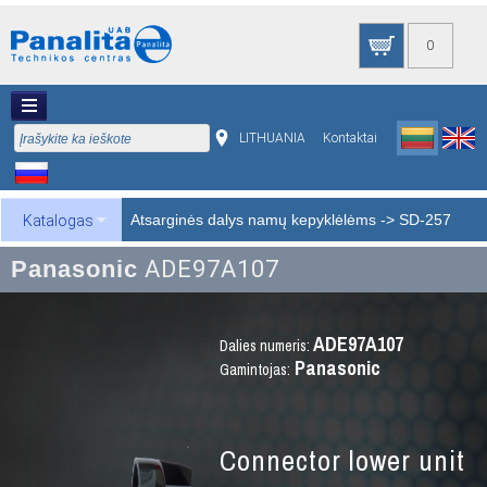
0
LITHUANIA
Kontaktai
Atsarginės dalys namų kepyklėlėms
->
SD-257
Katalogas
Panasonic
ADE97A107
ADE97A107
Dalies numeris:
Panasonic
Gamintojas:
Connector lower unit