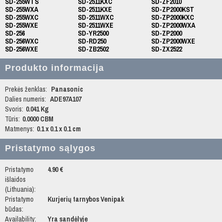
SD-255WTS
SD-2511KXC
SD-ZF2010
SD-255WXA
SD-2511KXE
SD-ZP2000KST
SD-255WXC
SD-2511WXC
SD-ZP2000KXC
SD-255WXE
SD-2511WXE
SD-ZP2000WXA
SD-256
SD-YR2500
SD-ZP2000
SD-256WXC
SD-RD250
SD-ZP2000WXE
SD-256WXE
SD-ZB2502
SD-ZX2522
Produkto informacija
Prekės ženklas:
Panasonic
Dalies numeris:
ADE97A107
Svoris:
0.041 Kg
Tūris:
0.0000 CBM
Matmenys:
0.1 x 0.1 x 0.1 cm
Pristatymo sąlygos
Pristatymo
4.90 €
išlaidos
(Lithuania):
Pristatymo
Kurjerių tarnybos Venipak
būdas:
Availability:
Yra sandėlyje