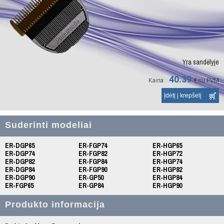
Yra sandėlyje
40.39
Kaina:
€
su PVM
Suderinti modeliai
ER-DGP65
ER-FGP74
ER-HGP65
ER-DGP74
ER-FGP82
ER-HGP72
ER-DGP82
ER-FGP84
ER-HGP74
ER-DGP84
ER-FGP90
ER-HGP82
ER-DGP90
ER-GP50
ER-HGP84
ER-FGP65
ER-GP84
ER-HGP90
Produkto informacija