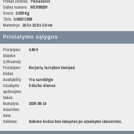
Prekės ženklas:
Panasonic
Dalies numeris:
WER9920Y
Svoris:
0.029 Kg
Tūris:
0.0003 CBM
Matmenys:
16.5 x 10.0 x 2.0 cm
Pristatymo sąlygos
Pristatymo
4.90 €
išlaidos
(Lithuania):
Pristatymo
Kurjerių tarnybos Venipak
būdas:
Availability:
Yra sandėlyje
Užsakymo
5 darbo dienos
apdorojimo
laikas:
Numatyta
2026-08-14
išsiuntimo
data:
Sekimas:
Sekimo kodas bus išsiųstas po užsakymo išsiuntimo.