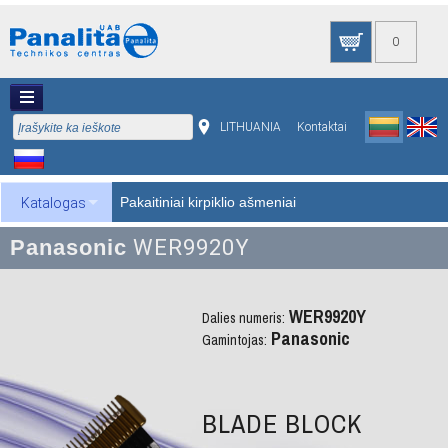
0
LITHUANIA
Kontaktai
Pakaitiniai kirpiklio ašmeniai
Katalogas
Panasonic
WER9920Y
WER9920Y
Dalies numeris:
Panasonic
Gamintojas:
BLADE BLOCK