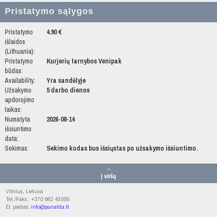
Pristatymo sąlygos
Pristatymo
4.90 €
išlaidos
(Lithuania):
Pristatymo
Kurjerių tarnybos Venipak
būdas:
Availability:
Yra sandėlyje
Užsakymo
5 darbo dienos
apdorojimo
laikas:
Numatyta
2026-08-14
išsiuntimo
data:
Sekimas:
Sekimo kodas bus išsiųstas po užsakymo išsiuntimo.
Į viršų
Vilnius, Lietuva
Tel./Faks.: +370 682 43506
El. paštas:
info@panalita.lt