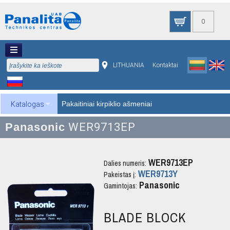
0
LITHUANIA
Kontaktai
Pakaitiniai kirpiklio ašmeniai
Katalogas
Panasonic
WER9713EP
WER9713EP
Dalies numeris:
WER9713Y
Pakeistas į:
Panasonic
Gamintojas:
BLADE BLOCK