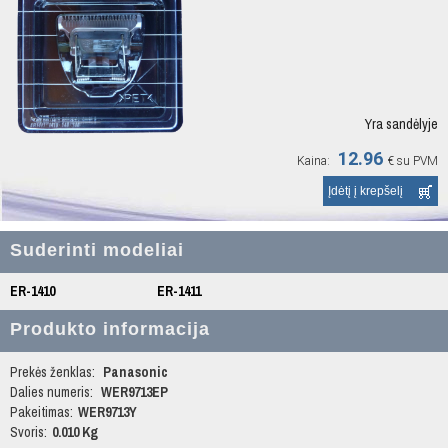
Yra sandėlyje
12.96
Kaina:
€
su PVM
Suderinti modeliai
ER-1410
ER-1411
Produkto informacija
Prekės ženklas:
Panasonic
Dalies numeris:
WER9713EP
Pakeitimas:
WER9713Y
Svoris:
0.010 Kg