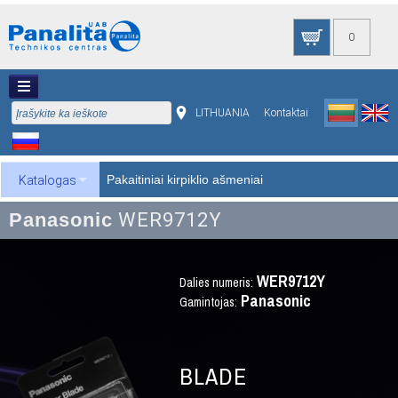
0
LITHUANIA
Kontaktai
Pakaitiniai kirpiklio ašmeniai
Katalogas
Panasonic
WER9712Y
WER9712Y
Dalies numeris:
Panasonic
Gamintojas:
BLADE