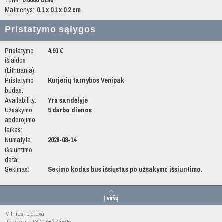
Tūris:
0.0000 CBM
Matmenys:
0.1 x 0.1 x 0.2 cm
Pristatymo sąlygos
Pristatymo
4.90 €
išlaidos
(Lithuania):
Pristatymo
Kurjerių tarnybos Venipak
būdas:
Availability:
Yra sandėlyje
Užsakymo
5 darbo dienos
apdorojimo
laikas:
Numatyta
2026-08-14
išsiuntimo
data:
Sekimas:
Sekimo kodas bus išsiųstas po užsakymo išsiuntimo.
Į viršų
Vilnius, Lietuva
Tel./Faks.: +370 682 43506