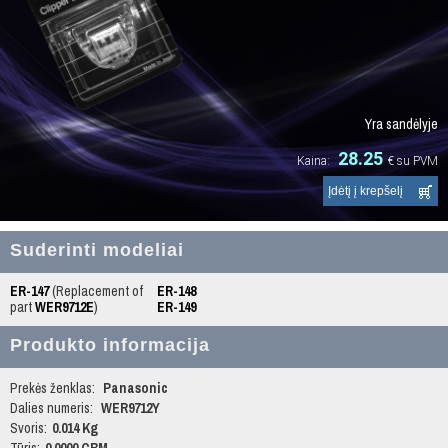
Yra sandėlyje
28.25
Kaina:
€
su PVM
Suderinti modeliai
ER-147
(Replacement of
ER-148
part
WER9712E
)
ER-149
Produkto informacija
Prekės ženklas:
Panasonic
Dalies numeris:
WER9712Y
Svoris:
0.014 Kg