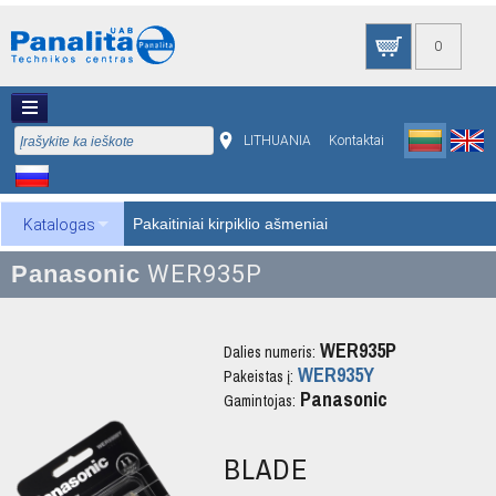
0
LITHUANIA
Kontaktai
Pakaitiniai kirpiklio ašmeniai
Katalogas
Panasonic
WER935P
WER935P
Dalies numeris:
WER935Y
Pakeistas į:
Panasonic
Gamintojas:
BLADE