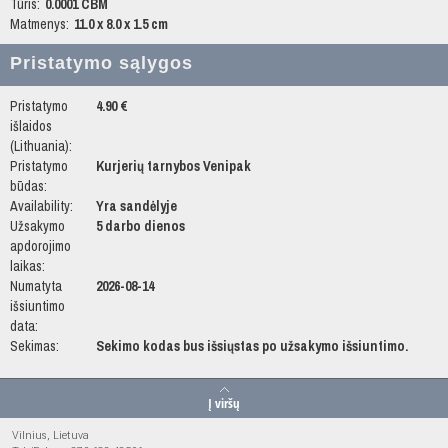
Tūris:
0.0001 CBM
Matmenys:
11.0 x 8.0 x 1.5 cm
Pristatymo sąlygos
Pristatymo
4.90 €
išlaidos
(Lithuania):
Pristatymo
Kurjerių tarnybos Venipak
būdas:
Availability:
Yra sandėlyje
Užsakymo
5 darbo dienos
apdorojimo
laikas:
Numatyta
2026-08-14
išsiuntimo
data:
Sekimas:
Sekimo kodas bus išsiųstas po užsakymo išsiuntimo.
Į viršų
Vilnius, Lietuva