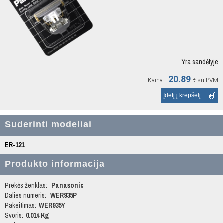
Yra sandėlyje
20.89
Kaina:
€
su PVM
Suderinti modeliai
ER-121
Produkto informacija
Prekės ženklas:
Panasonic
Dalies numeris:
WER935P
Pakeitimas:
WER935Y
Svoris:
0.014 Kg