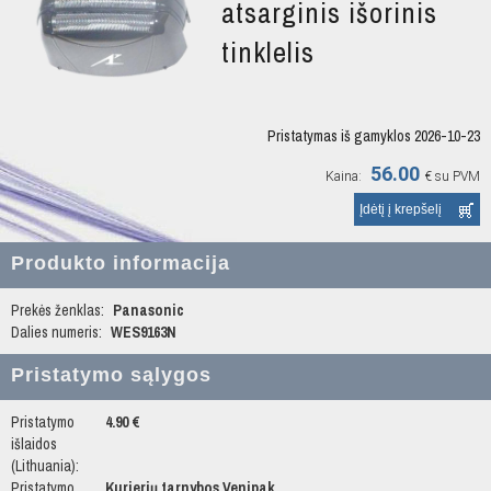
atsarginis išorinis
tinklelis
Pristatymas iš gamyklos 2026-10-23
56.00
Kaina:
€
su PVM
Produkto informacija
Prekės ženklas:
Panasonic
Dalies numeris:
WES9163N
Pristatymo sąlygos
Pristatymo
4.90 €
išlaidos
(Lithuania):
Pristatymo
Kurjerių tarnybos Venipak