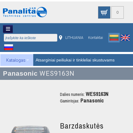
0
LITHUANIA
Kontaktai
Atsarginiai peiliukai ir tinkleliai skustuvams
Katalogas
Panasonic
WES9163N
WES9163N
Dalies numeris:
Panasonic
Gamintojas:
Barzdaskutės