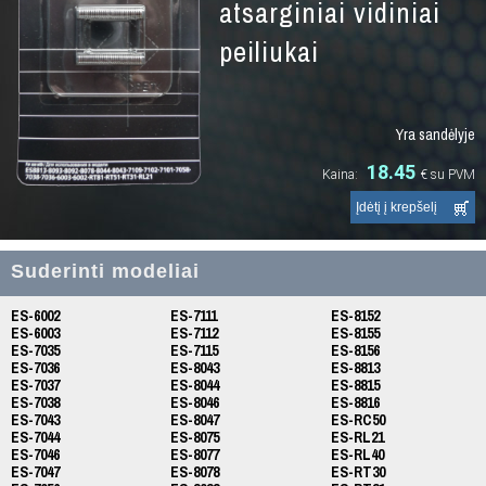
atsarginiai vidiniai
peiliukai
Yra sandėlyje
18.45
Kaina:
€
su PVM
Suderinti modeliai
ES-6002
ES-7111
ES-8152
ES-6003
ES-7112
ES-8155
ES-7035
ES-7115
ES-8156
ES-7036
ES-8043
ES-8813
ES-7037
ES-8044
ES-8815
ES-7038
ES-8046
ES-8816
ES-7043
ES-8047
ES-RC50
ES-7044
ES-8075
ES-RL21
ES-7046
ES-8077
ES-RL40
ES-7047
ES-8078
ES-RT30