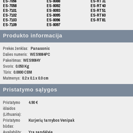
ES-7056
ES-8088
ES-RT31
ES-7058
ES-8092
ES-RT40
ES-7101
ES-8093
ES-RT51
ES-7102
ES-8095
ES-RT60
ES-7103
ES-8096
ES-RT81
ES-7109
ES-8097
Produkto informacija
Prekės ženklas:
Panasonic
Dalies numeris:
WES9064PC
Pakeitimas:
WES9064Y
Svoris:
0.050 Kg
Tūris:
0.0000 CBM
Matmenys:
0.2 x 0.1 x 0.0 cm
Pristatymo sąlygos
Pristatymo
4.90 €
išlaidos
(Lithuania):
Pristatymo
Kurjerių tarnybos Venipak
būdas:
Availability:
Yra sandėlyje